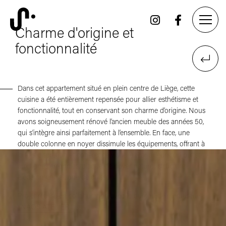
Charme d'origine et
fonctionnalité
Dans cet appartement situé en plein centre de Liège, cette
cuisine a été entièrement repensée pour allier esthétisme et
fonctionnalité, tout en conservant son charme d’origine. Nous
avons soigneusement rénové l’ancien meuble des années 50,
qui s’intègre ainsi parfaitement à l’ensemble. En face, une
double colonne en noyer dissimule les équipements, offrant à
la fois discrétion et cohérence visuelle. Par ailleurs, un buffet
aux lignes arrondies, plaqué de noyer naturel, structure
élégamment la zone de cuisson.
Projet réalisé en collaboration avec le bureau de menuiserie
NAOS ATELIER
.