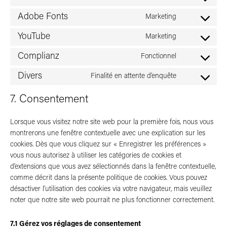
Consent
google-
to
recaptcha
Adobe Fonts
Marketing
service
Consent
wordpress
to
YouTube
Marketing
service
Consent
adobe-
to
fonts
Complianz
Fonctionnel
service
Consent
youtube
to
Divers
Finalité en attente d’enquête
service
Consent
complianz
to
service
7. Consentement
divers
Lorsque vous visitez notre site web pour la première fois, nous vous
montrerons une fenêtre contextuelle avec une explication sur les
cookies. Dès que vous cliquez sur « Enregistrer les préférences »
vous nous autorisez à utiliser les catégories de cookies et
d’extensions que vous avez sélectionnés dans la fenêtre contextuelle,
comme décrit dans la présente politique de cookies. Vous pouvez
désactiver l’utilisation des cookies via votre navigateur, mais veuillez
noter que notre site web pourrait ne plus fonctionner correctement.
7.1 Gérez vos réglages de consentement