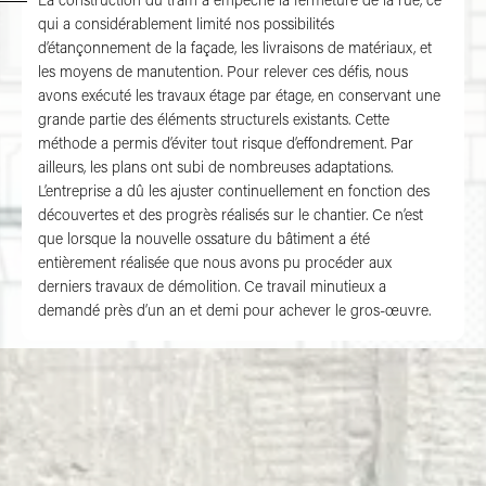
Un chantier périlleux
La construction du tram a empêché la fermeture de la rue, ce
qui a considérablement limité nos possibilités
d’étançonnement de la façade, les livraisons de matériaux, et
les moyens de manutention. Pour relever ces défis, nous
avons exécuté les travaux étage par étage, en conservant une
grande partie des éléments structurels existants. Cette
méthode a permis d’éviter tout risque d’effondrement. Par
ailleurs, les plans ont subi de nombreuses adaptations.
L’entreprise a dû les ajuster continuellement en fonction des
découvertes et des progrès réalisés sur le chantier. Ce n’est
que lorsque la nouvelle ossature du bâtiment a été
entièrement réalisée que nous avons pu procéder aux
derniers travaux de démolition. Ce travail minutieux a
demandé près d’un an et demi pour achever le gros-œuvre.