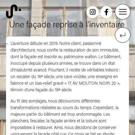
Une façade reprise à l’inventaire
L’aventure débute en 2019. Notre client, passionné
d’architecture, nous confie la restauration de son immeuble,
dont la façade est inscrite au patrimoine wallon. Le bâtiment,
inoccupé depuis plusieurs années, se trouve dans un état
d’insalubrité avancé. Pourtant, il recèle de véritables trésors :
un escalier du 16ᵉ siècle, une cave voûtée, une enseigne en
faïence et un bas-relief gravé « 17. AV MOUTON NOIR. 20 »,
témoin d’une façade du 18ᵉ siècle.
Au fil des sondages, nous découvrons différentes
transformations réalisées au cours du temps. Cependant, la
majeure partie du bâtiment est trop endommagée. Les
planchers, l’escalier, la façade arrière et la toiture sont
impossibles à restaurer. Ainsi, nous décidons de conserver
uniquement la façade côté rue. Ce choix se fait en étroite